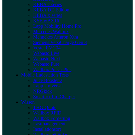
KEBA c-series
KEBA DE Edition
KEBA x-series
KSE wBX16
Lapp Mobility Home Pro
Mercedes Wallbox
Mennekes Amtron Xtra
Siemens VersiCharge Gen 3
Vestel EVC04
Webasto Live
Webasto Next
Webasto Pure
Wallbox Pulsar Plus
Mobile Ladestation Tests
Juice Booster 2
Lapp Universal
NRGkick
Smartfox Pro Charger
Wissen
THG Quote
Wallbox RFID
Wallbox Förderung
Lastmanagement
Installationsort
Wallbox mit Solar