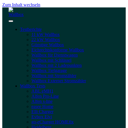
Zum Inhalt wechseln
Testberichte
11 kW Wallbox
22 kW Wallbox
Günstige Wallbox
Eichrechtskonforme Wallbox
Wallbox für Dienstwagen
Wallbox mit Schlüssel
Wallbox mit 2 Ladepunkten
Wallbox Tiefgarage
Wallbox mit Stromzähler
Wallbox Externer Stromzähler
Wallbox Tests
ABL eMH1
Alfen Pro-Line
Alfen s-line
easee Home
Elli Charger
Evbox Elvi
go-eCharger HOMEfix
Heidelberg