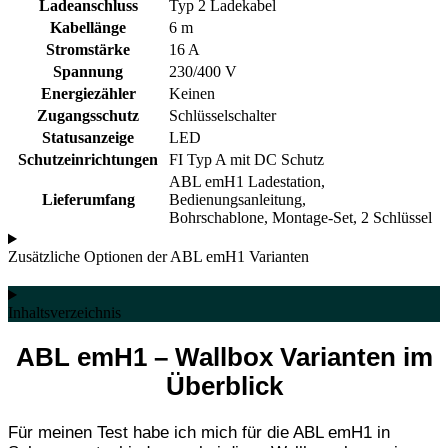
Ladeanschluss
Typ 2 Ladekabel
Kabellänge
6 m
Stromstärke
16 A
Spannung
230/400 V
Energiezähler
Keinen
Zugangsschutz
Schlüsselschalter
Statusanzeige
LED
Schutzeinrichtungen
FI Typ A mit DC Schutz
ABL emH1 Ladestation,
Lieferumfang
Bedienungsanleitung,
Bohrschablone, Montage-Set, 2 Schlüssel
Zusätzliche Optionen der ABL emH1 Varianten
Inhaltsverzeichnis
ABL emH1 – Wallbox Varianten im
Überblick
Für meinen Test habe ich mich für die ABL emH1 in