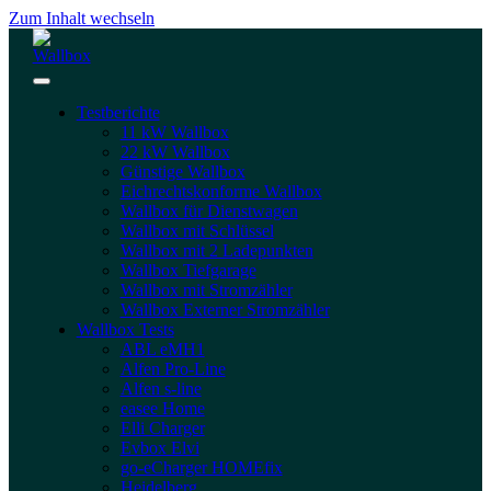
Zum Inhalt wechseln
Testberichte
11 kW Wallbox
22 kW Wallbox
Günstige Wallbox
Eichrechtskonforme Wallbox
Wallbox für Dienstwagen
Wallbox mit Schlüssel
Wallbox mit 2 Ladepunkten
Wallbox Tiefgarage
Wallbox mit Stromzähler
Wallbox Externer Stromzähler
Wallbox Tests
ABL eMH1
Alfen Pro-Line
Alfen s-line
easee Home
Elli Charger
Evbox Elvi
go-eCharger HOMEfix
Heidelberg