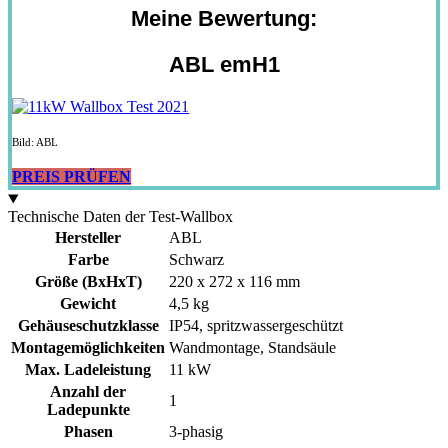
Meine Bewertung:
ABL emH1
Bild: ABL
PREIS PRÜFEN
Technische Daten der Test-Wallbox
Hersteller
ABL
Farbe
Schwarz
Größe (BxHxT)
220 x 272 x 116 mm
Gewicht
4,5 kg
Gehäuseschutzklasse
IP54, spritzwassergeschützt
Montagemöglichkeiten
Wandmontage, Standsäule
Max. Ladeleistung
11 kW
Anzahl der
1
Ladepunkte
Phasen
3-phasig