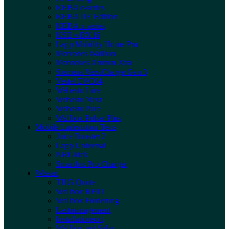
KEBA c-series
KEBA DE Edition
KEBA x-series
KSE wBX16
Lapp Mobility Home Pro
Mercedes Wallbox
Mennekes Amtron Xtra
Siemens VersiCharge Gen 3
Vestel EVC04
Webasto Live
Webasto Next
Webasto Pure
Wallbox Pulsar Plus
Mobile Ladestation Tests
Juice Booster 2
Lapp Universal
NRGkick
Smartfox Pro Charger
Wissen
THG Quote
Wallbox RFID
Wallbox Förderung
Lastmanagement
Installationsort
Wallbox mit Solar