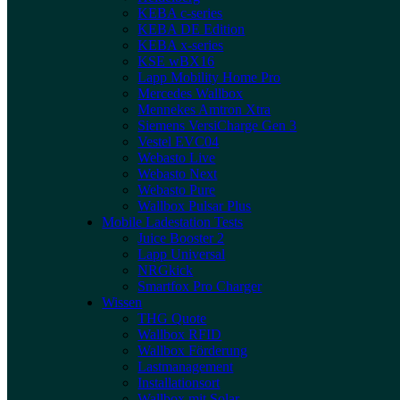
KEBA c-series
KEBA DE Edition
KEBA x-series
KSE wBX16
Lapp Mobility Home Pro
Mercedes Wallbox
Mennekes Amtron Xtra
Siemens VersiCharge Gen 3
Vestel EVC04
Webasto Live
Webasto Next
Webasto Pure
Wallbox Pulsar Plus
Mobile Ladestation Tests
Juice Booster 2
Lapp Universal
NRGkick
Smartfox Pro Charger
Wissen
THG Quote
Wallbox RFID
Wallbox Förderung
Lastmanagement
Installationsort
Wallbox mit Solar