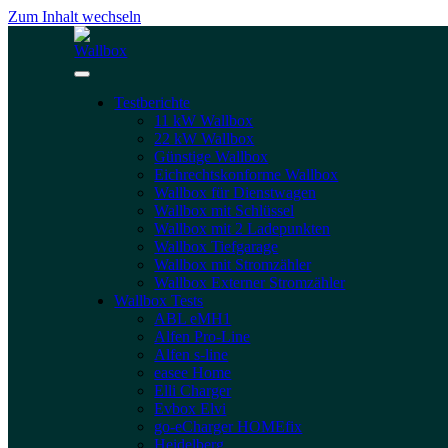
Zum Inhalt wechseln
Testberichte
11 kW Wallbox
22 kW Wallbox
Günstige Wallbox
Eichrechtskonforme Wallbox
Wallbox für Dienstwagen
Wallbox mit Schlüssel
Wallbox mit 2 Ladepunkten
Wallbox Tiefgarage
Wallbox mit Stromzähler
Wallbox Externer Stromzähler
Wallbox Tests
ABL eMH1
Alfen Pro-Line
Alfen s-line
easee Home
Elli Charger
Evbox Elvi
go-eCharger HOMEfix
Heidelberg