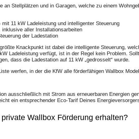
e an Stellplätzen und in Garagen, welche zu einem Wohnge
) mit 11 kW Ladeleistung und intelligenter Steuerung
inklusive aller Installations­arbeiten
euerung der Lade­station
 größte Knackpunkt ist dabei die intelligente Steuerung, wel
W Ladeleistung verfügt, ist in der Regel kein Problem. Sollt
igen, dass die Ladestation auf 11 kW „gedrosselt“ wurde.
iste werfen, in der die KfW alle förderfähigen Wallbox Modell
tion ausschließlich mit Strom aus erneuerbaren Energien gen
icht ein entsprechender Eco-Tarif Deines Energieversorger
 private Wallbox Förderung erhalten?