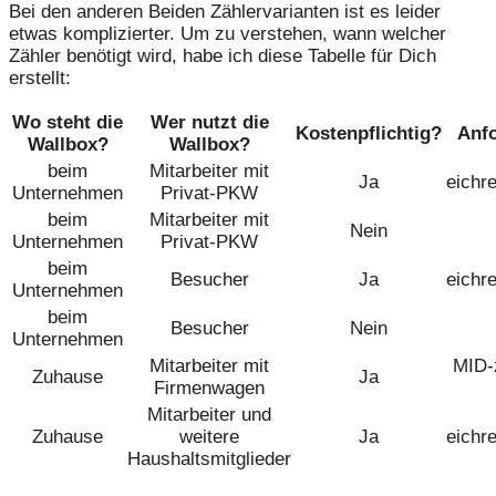
Bei den anderen Beiden Zählervarianten ist es leider
etwas komplizierter. Um zu verstehen, wann welcher
Zähler benötigt wird, habe ich diese Tabelle für Dich
erstellt:
Wo steht die
Wer nutzt die
Kostenpflichtig?
Anf
Wallbox?
Wallbox?
beim
Mitarbeiter mit
Ja
eichr
Unternehmen
Privat-PKW
beim
Mitarbeiter mit
Nein
Unternehmen
Privat-PKW
beim
Besucher
Ja
eichr
Unternehmen
beim
Besucher
Nein
Unternehmen
Mitarbeiter mit
MID-z
Zuhause
Ja
Firmenwagen
Mitarbeiter und
Zuhause
weitere
Ja
eichr
Haushaltsmitglieder