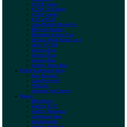
KEBA c-series
KEBA DE Edition
KEBA x-series
KSE wBX16
Lapp Mobility Home Pro
Mercedes Wallbox
Mennekes Amtron Xtra
Siemens VersiCharge Gen 3
Vestel EVC04
Webasto Live
Webasto Next
Webasto Pure
Wallbox Pulsar Plus
Mobile Ladestation Tests
Juice Booster 2
Lapp Universal
NRGkick
Smartfox Pro Charger
Wissen
THG Quote
Wallbox RFID
Wallbox Förderung
Lastmanagement
Installationsort
Wallbox mit Solar