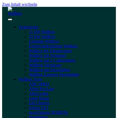
Zum Inhalt wechseln
Testberichte
11 kW Wallbox
22 kW Wallbox
Günstige Wallbox
Eichrechtskonforme Wallbox
Wallbox für Dienstwagen
Wallbox mit Schlüssel
Wallbox mit 2 Ladepunkten
Wallbox Tiefgarage
Wallbox mit Stromzähler
Wallbox Externer Stromzähler
Wallbox Tests
ABL eMH1
Alfen Pro-Line
Alfen s-line
easee Home
Elli Charger
Evbox Elvi
go-eCharger HOMEfix
Heidelberg