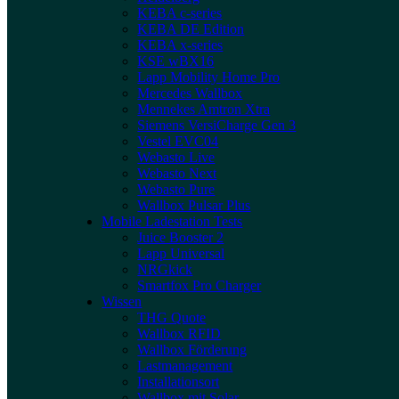
KEBA c-series
KEBA DE Edition
KEBA x-series
KSE wBX16
Lapp Mobility Home Pro
Mercedes Wallbox
Mennekes Amtron Xtra
Siemens VersiCharge Gen 3
Vestel EVC04
Webasto Live
Webasto Next
Webasto Pure
Wallbox Pulsar Plus
Mobile Ladestation Tests
Juice Booster 2
Lapp Universal
NRGkick
Smartfox Pro Charger
Wissen
THG Quote
Wallbox RFID
Wallbox Förderung
Lastmanagement
Installationsort
Wallbox mit Solar