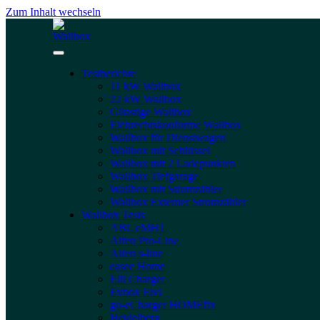
Zum Inhalt wechseln
Testberichte
11 kW Wallbox
22 kW Wallbox
Günstige Wallbox
Eichrechtskonforme Wallbox
Wallbox für Dienstwagen
Wallbox mit Schlüssel
Wallbox mit 2 Ladepunkten
Wallbox Tiefgarage
Wallbox mit Stromzähler
Wallbox Externer Stromzähler
Wallbox Tests
ABL eMH1
Alfen Pro-Line
Alfen s-line
easee Home
Elli Charger
Evbox Elvi
go-eCharger HOMEfix
Heidelberg