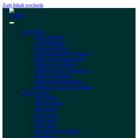
Zum Inhalt wechseln
Testberichte
11 kW Wallbox
22 kW Wallbox
Günstige Wallbox
Eichrechtskonforme Wallbox
Wallbox für Dienstwagen
Wallbox mit Schlüssel
Wallbox mit 2 Ladepunkten
Wallbox Tiefgarage
Wallbox mit Stromzähler
Wallbox Externer Stromzähler
Wallbox Tests
ABL eMH1
Alfen Pro-Line
Alfen s-line
easee Home
Elli Charger
Evbox Elvi
go-eCharger HOMEfix
Heidelberg