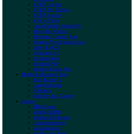
KEBA c-series
KEBA DE Edition
KEBA x-series
KSE wBX16
Lapp Mobility Home Pro
Mercedes Wallbox
Mennekes Amtron Xtra
Siemens VersiCharge Gen 3
Vestel EVC04
Webasto Live
Webasto Next
Webasto Pure
Wallbox Pulsar Plus
Mobile Ladestation Tests
Juice Booster 2
Lapp Universal
NRGkick
Smartfox Pro Charger
Wissen
THG Quote
Wallbox RFID
Wallbox Förderung
Lastmanagement
Installationsort
Wallbox mit Solar