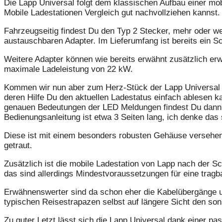
Die Lapp Universal folgt dem klassischen Aufbau einer mo
Mobile Ladestationen Vergleich gut nachvollziehen kannst
Fahrzeugseitig findest Du den Typ 2 Stecker, mehr oder wen
austauschbaren Adapter. Im Lieferumfang ist bereits ein 
Weitere Adapter können wie bereits erwähnt zusätzlich erw
maximale Ladeleistung von 22 kW.
Kommen wir nun aber zum Herz-Stück der Lapp Universal La
deren Hilfe Du den aktuellen Ladestatus einfach ablesen ka
genauen Bedeutungen der LED Meldungen findest Du dann sel
Bedienungsanleitung ist etwa 3 Seiten lang, ich denke das s
Diese ist mit einem besonders robusten Gehäuse versehen, 
getraut.
Zusätzlich ist die mobile Ladestation von Lapp nach der 
das sind allerdings Mindestvoraussetzungen für eine tragb
Erwähnenswerter sind da schon eher die Kabelübergänge un
typischen Reisestrapazen selbst auf längere Sicht den son
Zu guter Letzt lässt sich die Lapp Universal dank einer p