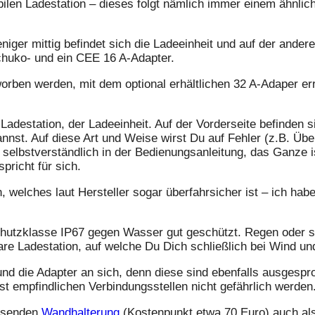
bilen Ladestation – dieses folgt nämlich immer einem ähnl
.
iger mittig befindet sich die Ladeeinheit und auf der andere
Schuko- und ein CEE 16 A-Adapter.
orben werden, mit dem optional erhältlichen 32 A-Adaper err
destation, der Ladeeinheit. Auf der Vorderseite befinden 
nnst. Auf diese Art und Weise wirst Du auf Fehler (z.B. Übe
bstverständlich in der Bedienungsanleitung, das Ganze ist 
pricht für sich.
welches laut Hersteller sogar überfahrsicher ist – ich habe
Schutzklasse IP67 gegen Wasser gut geschützt. Regen oder s
are Ladestation, auf welche Du Dich schließlich bei Wind u
d die Adapter an sich, denn diese sind ebenfalls ausgespr
st empfindlichen Verbindungsstellen nicht gefährlich werden
assenden
Wandhalterung
(Kostenpunkt etwa 70 Euro) auch als