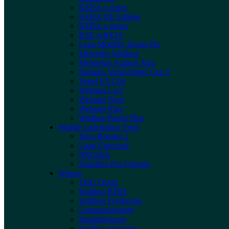
KEBA c-series
KEBA DE Edition
KEBA x-series
KSE wBX16
Lapp Mobility Home Pro
Mercedes Wallbox
Mennekes Amtron Xtra
Siemens VersiCharge Gen 3
Vestel EVC04
Webasto Live
Webasto Next
Webasto Pure
Wallbox Pulsar Plus
Mobile Ladestation Tests
Juice Booster 2
Lapp Universal
NRGkick
Smartfox Pro Charger
Wissen
THG Quote
Wallbox RFID
Wallbox Förderung
Lastmanagement
Installationsort
Wallbox mit Solar