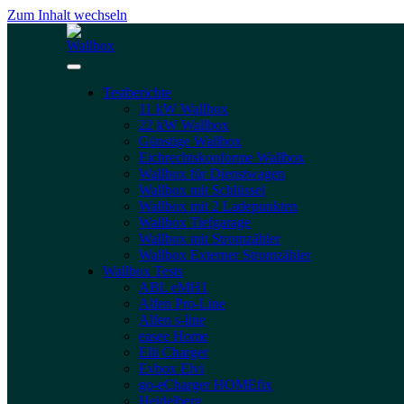
Zum Inhalt wechseln
Testberichte
11 kW Wallbox
22 kW Wallbox
Günstige Wallbox
Eichrechtskonforme Wallbox
Wallbox für Dienstwagen
Wallbox mit Schlüssel
Wallbox mit 2 Ladepunkten
Wallbox Tiefgarage
Wallbox mit Stromzähler
Wallbox Externer Stromzähler
Wallbox Tests
ABL eMH1
Alfen Pro-Line
Alfen s-line
easee Home
Elli Charger
Evbox Elvi
go-eCharger HOMEfix
Heidelberg