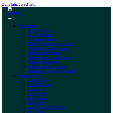
Zum Inhalt wechseln
Testberichte
11 kW Wallbox
22 kW Wallbox
Günstige Wallbox
Eichrechtskonforme Wallbox
Wallbox für Dienstwagen
Wallbox mit Schlüssel
Wallbox mit 2 Ladepunkten
Wallbox Tiefgarage
Wallbox mit Stromzähler
Wallbox Externer Stromzähler
Wallbox Tests
ABL eMH1
Alfen Pro-Line
Alfen s-line
easee Home
Elli Charger
Evbox Elvi
go-eCharger HOMEfix
Heidelberg