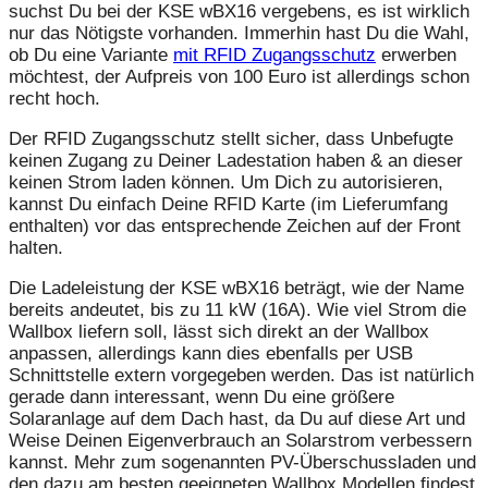
suchst Du bei der KSE wBX16 vergebens, es ist wirklich
nur das Nötigste vorhanden. Immerhin hast Du die Wahl,
ob Du eine Variante
mit RFID Zugangsschutz
erwerben
möchtest, der Aufpreis von 100 Euro ist allerdings schon
recht hoch.
Der RFID Zugangsschutz stellt sicher, dass Unbefugte
keinen Zugang zu Deiner Ladestation haben & an dieser
keinen Strom laden können. Um Dich zu autorisieren,
kannst Du einfach Deine RFID Karte (im Lieferumfang
enthalten) vor das entsprechende Zeichen auf der Front
halten.
Die Ladeleistung der KSE wBX16 beträgt, wie der Name
bereits andeutet, bis zu 11 kW (16A). Wie viel Strom die
Wallbox liefern soll, lässt sich direkt an der Wallbox
anpassen, allerdings kann dies ebenfalls per USB
Schnittstelle extern vorgegeben werden. Das ist natürlich
gerade dann interessant, wenn Du eine größere
Solaranlage auf dem Dach hast, da Du auf diese Art und
Weise Deinen Eigenverbrauch an Solarstrom verbessern
kannst. Mehr zum sogenannten PV-Überschussladen und
den dazu am besten geeigneten Wallbox Modellen findest