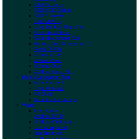
KEBA c-series
KEBA DE Edition
KEBA x-series
KSE wBX16
Lapp Mobility Home Pro
Mercedes Wallbox
Mennekes Amtron Xtra
Siemens VersiCharge Gen 3
Vestel EVC04
Webasto Live
Webasto Next
Webasto Pure
Wallbox Pulsar Plus
Mobile Ladestation Tests
Juice Booster 2
Lapp Universal
NRGkick
Smartfox Pro Charger
Wissen
THG Quote
Wallbox RFID
Wallbox Förderung
Lastmanagement
Installationsort
Wallbox mit Solar