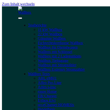
Zum Inhalt wechseln
Testberichte
11 kW Wallbox
22 kW Wallbox
Günstige Wallbox
Eichrechtskonforme Wallbox
Wallbox für Dienstwagen
Wallbox mit Schlüssel
Wallbox mit 2 Ladepunkten
Wallbox Tiefgarage
Wallbox mit Stromzähler
Wallbox Externer Stromzähler
Wallbox Tests
ABL eMH1
Alfen Pro-Line
Alfen s-line
easee Home
Elli Charger
Evbox Elvi
go-eCharger HOMEfix
Heidelberg