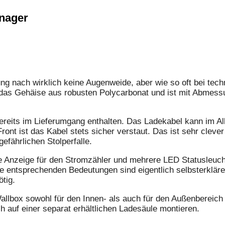
anager
 nach wirklich keine Augenweide, aber wie so oft bei techn
eht das Gehäise aus robusten Polycarbonat und ist mit Abm
t bereits im Lieferumgang enthalten. Das Ladekabel kann im A
ront ist das Kabel stets sicher verstaut. Das ist sehr clev
efährlichen Stolperfalle.
ie Anzeige für den Stromzähler und mehrere LED Statusleuch
ie entsprechenden Bedeutungen sind eigentlich selbsterklär
ötig.
allbox sowohl für den Innen- als auch für den Außenbereich
h auf einer separat erhältlichen Ladesäule montieren.