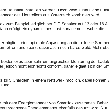
dem Haushalt installiert werden. Doch viele zusätzliche Fun
nager des Herstellers aus Österreich kombiniert wird.
 zum Beispiel lediglich per DIP Schalter auf 13 oder 16 A e
ann erfolgt ein dynamisches Lastmanagement, wobei die Lad
ng ermöglicht eine optimale Anpassung an die aktuelle Stro
ünem Strom und sparst dabei auch noch bares Geld. Mehr ü
 kostenloses aber sehr umfangreiches Monitoring der Lade
ler jedoch nicht eichrechtskonform, daher eignet sich der Sm
 zu 5 Chargern in einem Netzwerk möglich, dabei können vi
tzung.
n mit dem Energiemanager von Smartfox zusammen. Daher i
entsprechende Energiemanager ebenfalls genutzt wird. Nur 