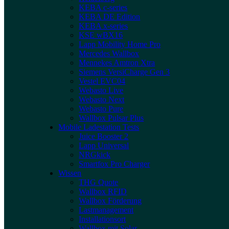
KEBA c-series
KEBA DE Edition
KEBA x-series
KSE wBX16
Lapp Mobility Home Pro
Mercedes Wallbox
Mennekes Amtron Xtra
Siemens VersiCharge Gen 3
Vestel EVC04
Webasto Live
Webasto Next
Webasto Pure
Wallbox Pulsar Plus
Mobile Ladestation Tests
Juice Booster 2
Lapp Universal
NRGkick
Smartfox Pro Charger
Wissen
THG Quote
Wallbox RFID
Wallbox Förderung
Lastmanagement
Installationsort
Wallbox mit Solar