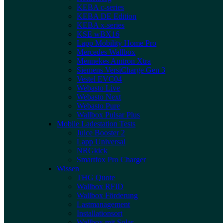
KEBA c-series
KEBA DE Edition
KEBA x-series
KSE wBX16
Lapp Mobility Home Pro
Mercedes Wallbox
Mennekes Amtron Xtra
Siemens VersiCharge Gen 3
Vestel EVC04
Webasto Live
Webasto Next
Webasto Pure
Wallbox Pulsar Plus
Mobile Ladestation Tests
Juice Booster 2
Lapp Universal
NRGkick
Smartfox Pro Charger
Wissen
THG Quote
Wallbox RFID
Wallbox Förderung
Lastmanagement
Installationsort
Wallbox mit Solar