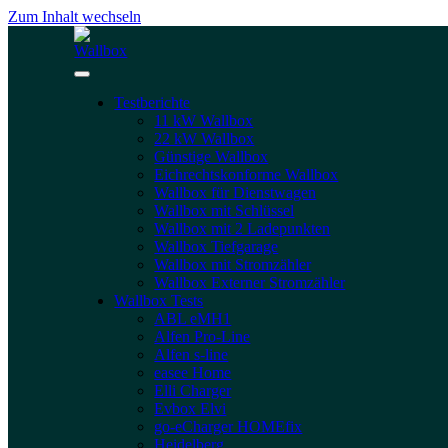
Zum Inhalt wechseln
Testberichte
11 kW Wallbox
22 kW Wallbox
Günstige Wallbox
Eichrechtskonforme Wallbox
Wallbox für Dienstwagen
Wallbox mit Schlüssel
Wallbox mit 2 Ladepunkten
Wallbox Tiefgarage
Wallbox mit Stromzähler
Wallbox Externer Stromzähler
Wallbox Tests
ABL eMH1
Alfen Pro-Line
Alfen s-line
easee Home
Elli Charger
Evbox Elvi
go-eCharger HOMEfix
Heidelberg