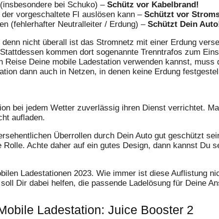
 (insbesondere bei Schuko) –
Schütz vor Kabelbrand!
it der vorgeschaltete FI auslösen kann –
Schützt vor Strom
en (fehlerhafter Neutralleiter / Erdung) –
Schützt Dein Auto
 denn nicht überall ist das Stromnetz mit einer Erdung vers
 Stattdessen kommen dort sogenannte Trenntrafos zum Einsa
n Reise Deine mobile Ladestation verwenden kannst, muss d
ation dann auch in Netzen, in denen keine Erdung festgestel
tion bei jedem Wetter zuverlässig ihren Dienst verrichtet. Ma
ht aufladen.
sehentlichen Überrollen durch Dein Auto gut geschützt sein 
 Rolle. Achte daher auf ein gutes Design, dann kannst Du se
en Ladestationen 2023. Wie immer ist diese Auflistung nic
t soll Dir dabei helfen, die passende Ladelösung für Deine A
Mobile Ladestation: Juice Booster 2