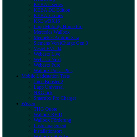
KEBA c-series
KEBA DE Edition
KEBA x-series
KSE wBX16
Lapp Mobility Home Pro
Mercedes Wallbox
Mennekes Amtron Xtra
Siemens VersiCharge Gen 3
Vestel EVC04
Webasto Live
Webasto Next
Webasto Pure
Wallbox Pulsar Plus
Mobile Ladestation Tests
Juice Booster 2
Lapp Universal
NRGkick
Smartfox Pro Charger
Wissen
THG Quote
Wallbox RFID
Wallbox Förderung
Lastmanagement
Installationsort
Wallbox mit Solar