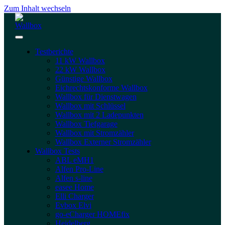
Zum Inhalt wechseln
Testberichte
11 kW Wallbox
22 kW Wallbox
Günstige Wallbox
Eichrechtskonforme Wallbox
Wallbox für Dienstwagen
Wallbox mit Schlüssel
Wallbox mit 2 Ladepunkten
Wallbox Tiefgarage
Wallbox mit Stromzähler
Wallbox Externer Stromzähler
Wallbox Tests
ABL eMH1
Alfen Pro-Line
Alfen s-line
easee Home
Elli Charger
Evbox Elvi
go-eCharger HOMEfix
Heidelberg